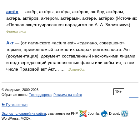
актёр
— актёр, актёры, актёра, актёров, актёру, актёрам,
актёра, актёров, актёром, актёрами, актёре, актёрах (Источник:
«Полная акцентуированная парадигма по А. А. Зализняку») …
Формы слов
Акт
— (от латинского «actum est» «сделано, совершено»
термин, применяемый во многих сферах деятельности: Акт
(документация) документ, составленный несколькими лицами
и подтверждающий установленные факты или события, в том
числе Правовой акт Акт… …
Википедия
© Академик, 2000-2026
18+
Обратная связь:
Техподдержка
,
Реклама на сайте
👣 Путешествия
Экспорт словарей на сайты
, сделанные на PHP,
Joomla,
Drupal,
WordPress, MODx.