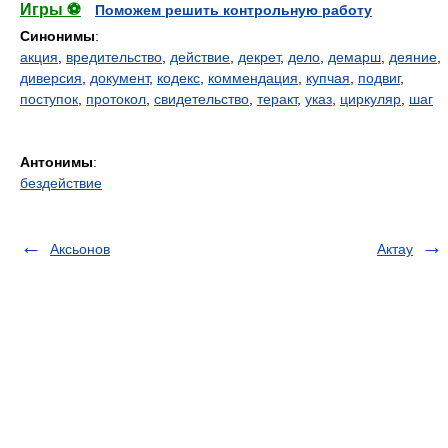
Игры ⚽
Поможем решить контрольную работу
Синонимы
:
акция
,
вредительство
,
действие
,
декрет
,
дело
,
демарш
,
деяние
,
диверсия
,
документ
,
кодекс
,
коммендация
,
купчая
,
подвиг
,
поступок
,
протокол
,
свидетельство
,
теракт
,
указ
,
циркуляр
,
шаг
Антонимы
:
бездействие
Аксьонов
Актау