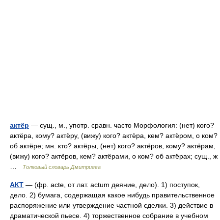
актёр
— сущ., м., употр. сравн. часто Морфология: (нет) кого?
актёра, кому? актёру, (вижу) кого? актёра, кем? актёром, о ком?
об актёре; мн. кто? актёры, (нет) кого? актёров, кому? актёрам,
(вижу) кого? актёров, кем? актёрами, о ком? об актёрах; сущ., ж
…
Толковый словарь Дмитриева
АКТ
— (фр. acte, от лат. actum деяние, дело). 1) поступок,
дело. 2) бумага, содержащая какое нибудь правительственное
распоряжение или утверждение частной сделки. 3) действие в
драматической пьесе. 4) торжественное собрание в учебном